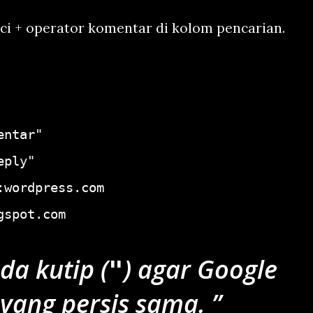
ci + operator komentar di kolom pencarian.
entar"
eply"
:wordpress.com
gspot.com
a kutip (
) agar Google
"
 yang persis sama.