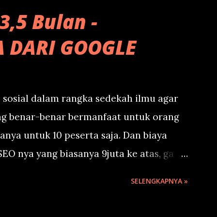
3,5 Bulan -
A DARI GOOGLE
 sosial dalam rangka sedekah ilmu agar
ng benar-benar bermanfaat untuk orang
s hanya untuk 10 peserta saja. Dan biaya
EO nya yang biasanya 9juta ke atas, ga
up bayar dengan doa terbaik saja.
SELENGKAPNYA »
di Resto Pak Raden, Purwokerto, Jateng.
i Minggu, 23 Juli 2023 jam 16.00.