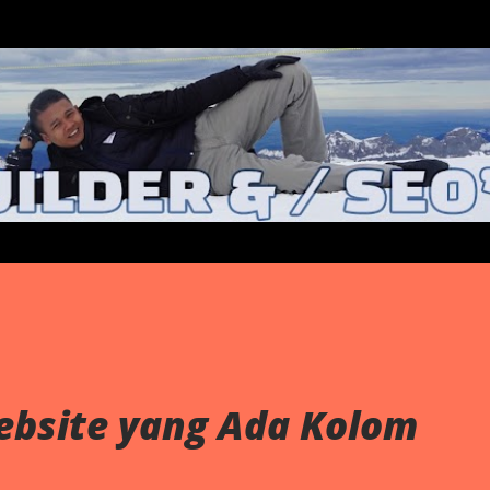
Langsung ke konten utama
ebsite yang Ada Kolom