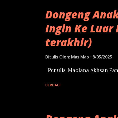
Pertemuan pertama dan kedua
Dongeng Anak
online maksimal 4 jam. Tapi t
Ingin Ke Luar 
daftar dengan isi form di ba
sedikit bagaimana ini bisa 
terakhir)
puluhan tahun terakhir, prod
disukai untuk menemukan sem
Ditulis Oleh:
Mas Mao
8/05/2025
Seperti website, Google Maps
Penulis: Maolana Akhsan Pan
risolles untuk acara. Dan An
Google. ...
BERBAGI