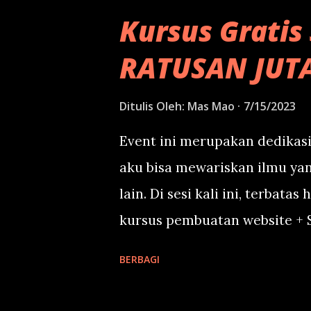
Kursus Gratis 
RATUSAN JUT
Ditulis Oleh:
Mas Mao
7/15/2023
Event ini merupakan dedikasi
aku bisa mewariskan ilmu ya
lain. Di sesi kali ini, terbata
kursus pembuatan website + S
perlu bayar dengan uang. Cuk
BERBAGI
Pertemuan offline bertempat 
Cari di Google Maps. Mulai har