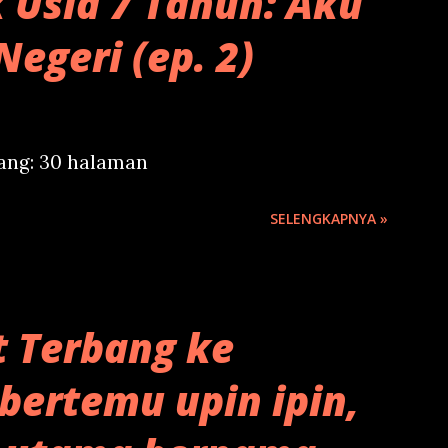
 Usia 7 Tahun: Aku
Negeri (ep. 2)
jang: 30 halaman
SELENGKAPNYA »
t Terbang ke
 bertemu upin ipin,