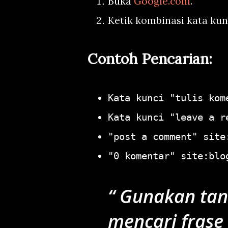
Buka
Google.com
.
Ketik kombinasi kata kun
Contoh Pencarian:
Kata kunci "tulis kom
Kata kunci "leave a r
"post a comment" site
"0 komentar" site:blo
Gunakan tand
mencari frase