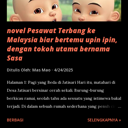
novel Pesawat Terbang ke
Malaysia biar bertemu upin ipin,
dengan tokoh utama bernama
Sasa
Ditulis Oleh:
Mas Mao
4/24/2025
Halaman 1: Pagi yang Beda di Jatisari Hari itu, matahari di
Desa Jatisari bersinar cerah sekali. Burung-burung
berkicau ramai, seolah tahu ada sesuatu yang istimewa bakal
terjadi. Di dalam sebuah rumah sederhana yang penuh cinta,
seorang anak perempuan berambut kuncir dua sedang
BERBAGI
SELENGKAPNYA »
duduk di depan cermin. Namanya Sasa. Umurnya 7 tahun.