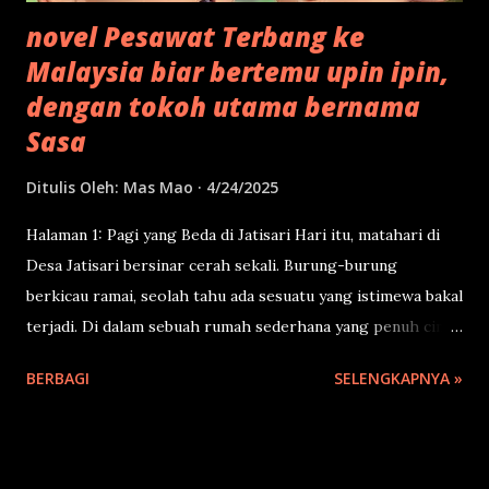
novel Pesawat Terbang ke
Malaysia biar bertemu upin ipin,
dengan tokoh utama bernama
Sasa
Ditulis Oleh:
Mas Mao
4/24/2025
Halaman 1: Pagi yang Beda di Jatisari Hari itu, matahari di
Desa Jatisari bersinar cerah sekali. Burung-burung
berkicau ramai, seolah tahu ada sesuatu yang istimewa bakal
terjadi. Di dalam sebuah rumah sederhana yang penuh cinta,
seorang anak perempuan berambut kuncir dua sedang
BERBAGI
SELENGKAPNYA »
duduk di depan cermin. Namanya Sasa. Umurnya 7 tahun.
Kelas 1 MI. Sasa bukan anak biasa. Setiap pagi sebelum
berangkat sekolah, dia suka ngomong sendiri sambil ngaca,
seolah-olah lagi shooting video. “Assalamu’alaikum, teman-