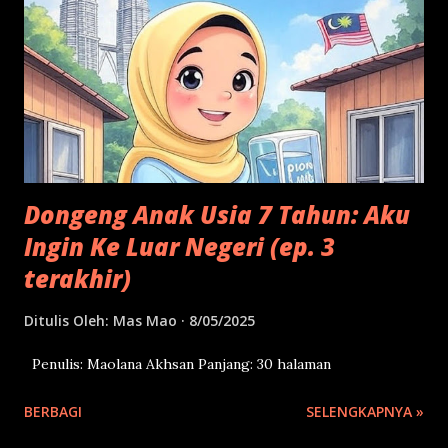
sedikit bagaimana ini bisa sangat membantu ekonomi Anda.
Sudah puluhan tahun terakhir, produk Google menjadi
salah satu alat paling disukai untuk menemukan semua hal
oleh semua orang di dunia. Seperti website, Google Maps,
dan YouTube. Misal Anda punya produk risolles untuk acara.
Dan Anda menaikkan risolles di produk-produk Google. ...
Dongeng Anak Usia 7 Tahun: Aku
Ingin Ke Luar Negeri (ep. 3
terakhir)
Ditulis Oleh:
Mas Mao
8/05/2025
Penulis: Maolana Akhsan Panjang: 30 halaman
BERBAGI
SELENGKAPNYA »