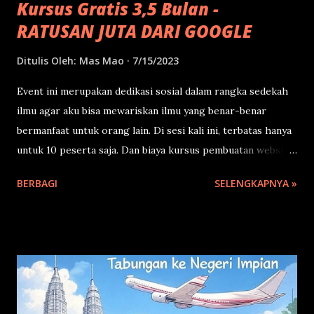
Kursus Gratis 3,5 Bulan -
RATUSAN JUTA DARI GOOGLE
Ditulis Oleh:
Mas Mao
7/15/2023
Event ini merupakan dedikasi sosial dalam rangka sedekah
ilmu agar aku bisa mewariskan ilmu yang benar-benar
bermanfaat untuk orang lain. Di sesi kali ini, terbatas hanya
untuk 10 peserta saja. Dan biaya kursus pembuatan website
+ SEO nya yang biasanya 9juta ke atas, ga perlu bayar
BERBAGI
SELENGKAPNYA »
dengan uang. Cukup bayar dengan doa terbaik saja.
Pertemuan offline bertempat di Resto Pak Raden,
Purwokerto, Jateng. Cari di Google Maps. Mulai hari
Minggu, 23 Juli 2023 jam 16.00. Pertemuan pertama dan
kedua berdurasi 4-5 jam. Berikutnya via online maksimal 4
jam. Tapi tetap bisa diskusi di grup wa. Silahkan daftar
dengan isi form di bawah. Tapi sebelumnya, aku mau cerita