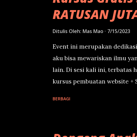
RATUSAN JUT
Ditulis Oleh:
Mas Mao
7/15/2023
Event ini merupakan dedikasi
aku bisa mewariskan ilmu ya
lain. Di sesi kali ini, terbata
kursus pembuatan website + S
perlu bayar dengan uang. Cuk
BERBAGI
Pertemuan offline bertempat 
Cari di Google Maps. Mulai har
Pertemuan pertama dan kedua