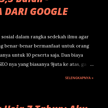
A DARI GOOGLE
 sosial dalam rangka sedekah ilmu agar
ng benar-benar bermanfaat untuk orang
s hanya untuk 10 peserta saja. Dan biaya
EO nya yang biasanya 9juta ke atas, ga
up bayar dengan doa terbaik saja.
SELENGKAPNYA »
di Resto Pak Raden, Purwokerto, Jateng.
i Minggu, 23 Juli 2023 jam 16.00.
 berdurasi 4-5 jam. Berikutnya via