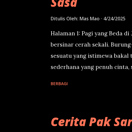
Sasa
Ditulis Oleh:
Mas Mao
4/24/2025
Halaman 1: Pagi yang Beda di J
bersinar cerah sekali. Burun
sesuatu yang istimewa bakal 
sederhana yang penuh cinta
kuncir dua sedang duduk di 
BERBAGI
tahun. Kelas 1 MI. Sasa bukan
berangkat sekolah, dia suka 
olah lagi shooting video. “As
Cerita Pak Sar
mau lihat kegiatan pagi Sasa 