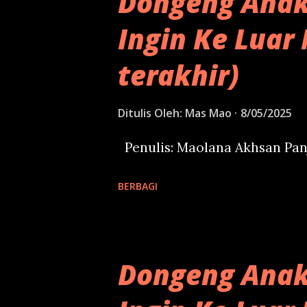
Dongeng Anak
online maksimal 4 jam. Tapi t
Ingin Ke Luar 
daftar dengan isi form di ba
sedikit bagaimana ini bisa 
terakhir)
puluhan tahun terakhir, prod
disukai untuk menemukan sem
Ditulis Oleh:
Mas Mao
8/05/2025
Seperti website, Google Maps
Penulis: Maolana Akhsan Pan
risolles untuk acara. Dan An
Google. ...
BERBAGI
Dongeng Anak