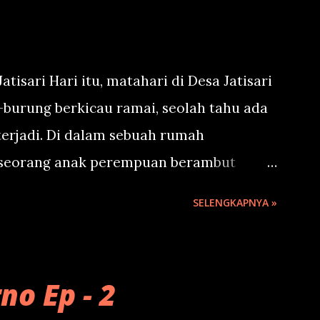
atisari Hari itu, matahari di Desa Jatisari
g-burung berkicau ramai, seolah tahu ada
terjadi. Di dalam sebuah rumah
, seorang anak perempuan berambut
depan cermin. Namanya Sasa. Umurnya 7
SELENGKAPNYA »
 anak biasa. Setiap pagi sebelum
ngomong sendiri sambil ngaca, seolah-
salamu’alaikum, teman-teman! Hari ini kita
no Ep - 2
di desa, yaa!” katanya sambil tersenyum