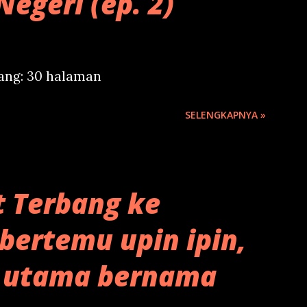
Negeri (ep. 2)
jang: 30 halaman
SELENGKAPNYA »
t Terbang ke
 bertemu upin ipin,
 utama bernama