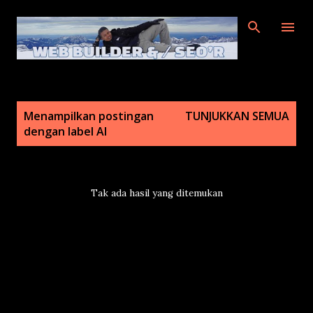
Langsung ke konten utama
P
Menampilkan postingan
TUNJUKKAN SEMUA
o
dengan label
AI
s
t
i
Tak ada hasil yang ditemukan
n
g
a
n